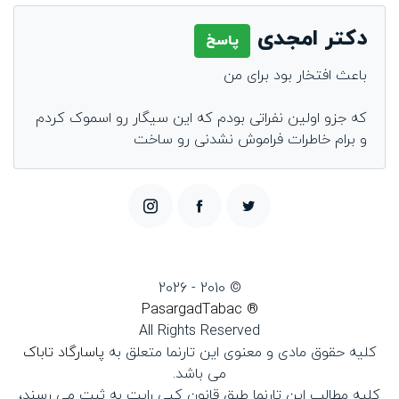
دکتر امجدی
پاسخ
باعث افتخار بود برای من
که جزو اولین نفراتی بودم که این سیگار رو اسموک کردم
و برام خاطرات فراموش نشدنی رو ساخت
© 2010 - 2026
® PasargadTabac
All Rights Reserved
كليه حقوق مادی و معنوی اين تارنما متعلق به
پاسارگاد تاباک
می باشد.
کلیه مطالب این تارنما طبق قانون کپی رایت به ثبت می رسند،