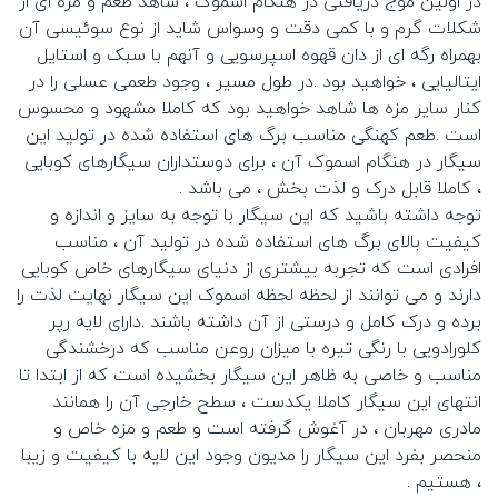
در اولین موج دریافتی در هنگام اسموک ، شاهد طعم و مزه ای از
شکلات گرم و با کمی دقت و وسواس شاید از نوع سوئیسی آن
بهمراه رگه ای از دان قهوه اسپرسویی و آنهم با سبک و استایل
ایتالیایی ، خواهید بود .در طول مسیر ، وجود طعمی عسلی را در
کنار سایر مزه ها شاهد خواهید بود که کاملا مشهود و محسوس
است .طعم کهنگی مناسب برگ های استفاده شده در تولید این
سیگار در هنگام اسموک آن ، برای دوستداران سیگارهای کوبایی
، کاملا قابل درک و لذت بخش ، می باشد .
توجه داشته باشید که این سیگار با توجه به سایز و اندازه و
کیفیت بالای برگ های استفاده شده در تولید آن ، مناسب
افرادی است که تجربه بیشتری از دنیای سیگارهای خاص کوبایی
دارند و می توانند از لحظه لحظه اسموک این سیگار نهایت لذت را
برده و درک کامل و درستی از آن داشته باشند .دارای لایه رپر
کلورادویی با رنگی تیره با میزان روعن مناسب که درخشندگی
مناسب و خاصی به ظاهر این سیگار بخشیده است که از ابتدا تا
انتهای این سیگار کاملا یکدست ، سطح خارجی آن را همانند
مادری مهربان ، در آغوش گرفته است و طعم و مزه خاص و
منحصر بفرد این سیگار را مدیون وجود این لایه با کیفیت و زیبا
، هستیم .