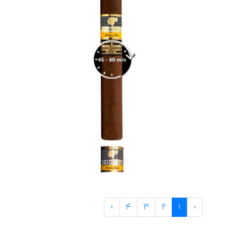
›
4
3
2
1
‹