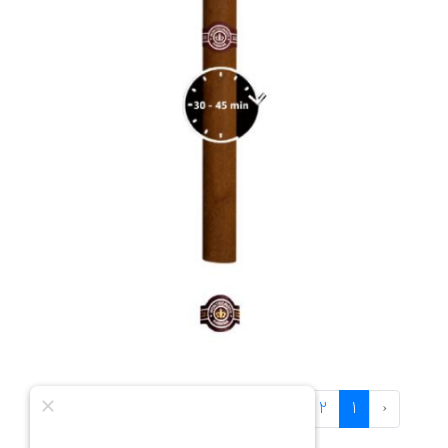
›
3
2
1
‹